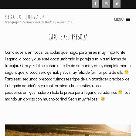
SERGIO QUEZADA
MENU
Skip
Fotógrafo Internacional de Bodas y Aventuras
to
CARO+EDEL: PREBODA
content
Como saben, en todas las bodas que hago, para mi es muy importante
llegar a la boda y que esté acostumbrada la pareja a mí y a mi forma de
trabajar. Caro y Edel se casan este fin de semana y estoy completamente
seguro que la boda será genial, y soy muy feliz de formar para de ella
Para esta segunda preboda fuimos testigos de un atardecer precioso, de
la llegada del otoño y ya casi terminando la sesión, unos
pequeños amigos nadaron toda la presa para llegar a saludarnos
Les
mando un abrazo con mucho cariño! Sean muy felices!!