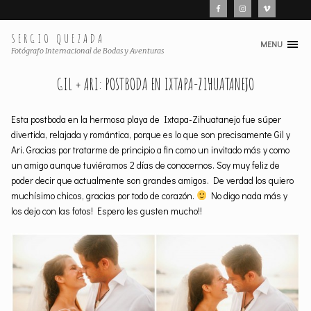
SERGIO QUEZADA
MENU
Skip
Fotógrafo Internacional de Bodas y Aventuras
to
GIL + ARI: POSTBODA EN IXTAPA-ZIHUATANEJO
content
Esta postboda en la hermosa playa de Ixtapa-Zihuatanejo fue súper
divertida, relajada y romántica, porque es lo que son precisamente Gil y
Ari. Gracias por tratarme de principio a fin como un invitado más y como
un amigo aunque tuviéramos 2 días de conocernos. Soy muy feliz de
poder decir que actualmente son grandes amigos. De verdad los quiero
muchísimo chicos, gracias por todo de corazón.
No digo nada más y
los dejo con las fotos! Espero les gusten mucho!!