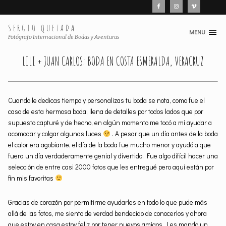
SERGIO QUEZADA
MENU
Skip
Fotógrafo Internacional de Bodas y Aventuras
to
LILI + JUAN CARLOS: BODA EN COSTA ESMERALDA, VERACRUZ
content
Cuando le dedicas tiempo y personalizas tu boda se nota, como fue el
caso de esta hermosa boda, llena de detalles por todos lados que por
supuesto capturé y de hecho, en algún momento me tocó a mi ayudar a
acomodar y colgar algunas luces
. A pesar que un día antes de la boda
el calor era agobiante, el día de la boda fue mucho menor y ayudó a que
fuera un día verdaderamente genial y divertido. Fue algo difícil hacer una
selección de entre casi 2000 fotos que les entregué pero aquí están por
fin mis favoritas
Gracias de corazón por permitirme ayudarles en todo lo que pude más
allá de las fotos, me siento de verdad bendecido de conocerlos y ahora
que estoy en casa estoy feliz por tener nuevos amigos. Les mando un