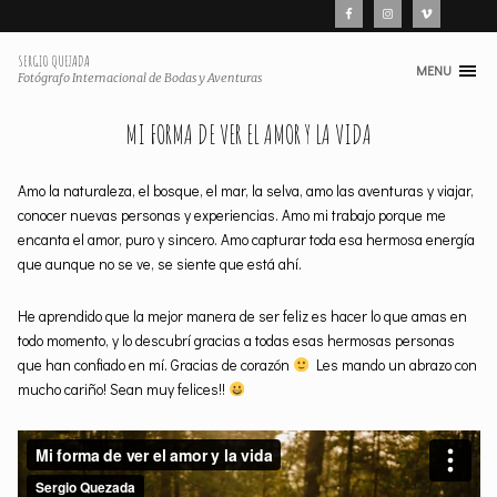
SERGIO QUEZADA
MENU
Skip
Fotógrafo Internacional de Bodas y Aventuras
to
MI FORMA DE VER EL AMOR Y LA VIDA
content
Amo la naturaleza, el bosque, el mar, la selva, amo las aventuras y viajar,
conocer nuevas personas y experiencias. Amo mi trabajo porque me
encanta el amor, puro y sincero. Amo capturar toda esa hermosa energía
que aunque no se ve, se siente que está ahí.
He aprendido que la mejor manera de ser feliz es hacer lo que amas en
todo momento, y lo descubrí gracias a todas esas hermosas personas
que han confiado en mí. Gracias de corazón
Les mando un abrazo con
mucho cariño! Sean muy felices!!