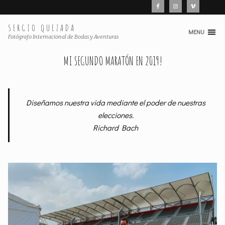
SERGIO QUEZADA
MENU
Skip
Fotógrafo Internacional de Bodas y Aventuras
to
MI SEGUNDO MARATÓN EN 2019!
content
Diseñamos nuestra vida mediante el poder de nuestras
elecciones.
Richard Bach