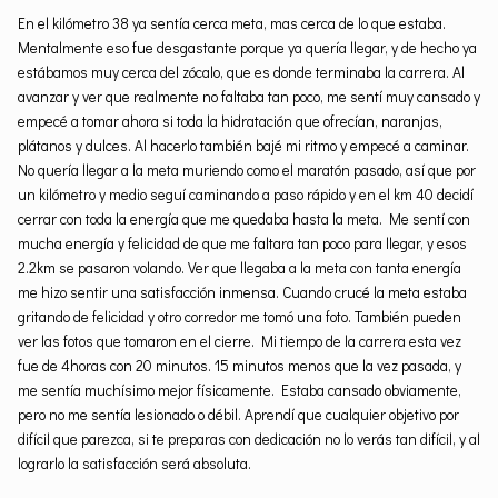
En el kilómetro 38 ya sentía cerca meta, mas cerca de lo que estaba.
Mentalmente eso fue desgastante porque ya quería llegar, y de hecho ya
estábamos muy cerca del zócalo, que es donde terminaba la carrera. Al
avanzar y ver que realmente no faltaba tan poco, me sentí muy cansado y
empecé a tomar ahora si toda la hidratación que ofrecían, naranjas,
plátanos y dulces. Al hacerlo también bajé mi ritmo y empecé a caminar.
No quería llegar a la meta muriendo como el maratón pasado, así que por
un kilómetro y medio seguí caminando a paso rápido y en el km 40 decidí
cerrar con toda la energía que me quedaba hasta la meta. Me sentí con
mucha energía y felicidad de que me faltara tan poco para llegar, y esos
2.2km se pasaron volando. Ver que llegaba a la meta con tanta energía
me hizo sentir una satisfacción inmensa. Cuando crucé la meta estaba
gritando de felicidad y otro corredor me tomó una foto. También pueden
ver las fotos que tomaron en el cierre. Mi tiempo de la carrera esta vez
fue de 4horas con 20 minutos. 15 minutos menos que la vez pasada, y
me sentía muchísimo mejor físicamente. Estaba cansado obviamente,
pero no me sentía lesionado o débil. Aprendí que cualquier objetivo por
difícil que parezca, si te preparas con dedicación no lo verás tan difícil, y al
lograrlo la satisfacción será absoluta.