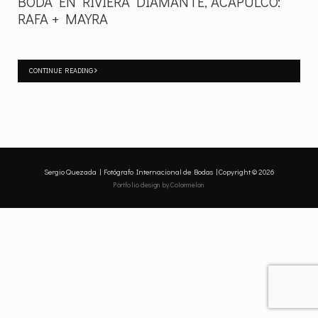
BODA EN RIVIERA DIAMANTE, ACAPULCO:
RAFA + MAYRA
CONTINUE READING
Sergio Quezada | Fotógrafo Internacional de Bodas | Copyright © 2026
Portfolio design
by Colormelon