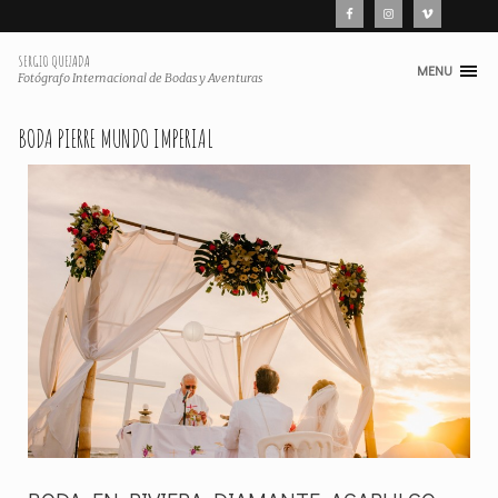
SERGIO QUEZADA
MENU
Skip
Fotógrafo Internacional de Bodas y Aventuras
to
content
BODA PIERRE MUNDO IMPERIAL