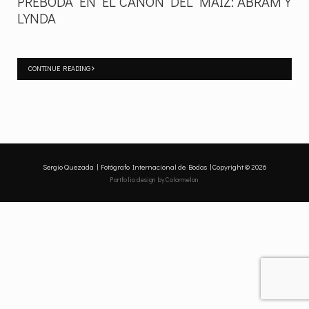
PREBODA EN EL CAÑÓN DEL MAÍZ: ABRAM Y
LYNDA
CONTINUE READING
Sergio Quezada | Fotógrafo Internacional de Bodas | Copyright © 2026
Portfolio design
by Colormelon