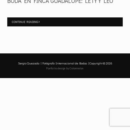
BODA EN FINCA GUADALUPE: LETY Y LEO
CONTINUE READING
Sergio Quezada | Fotógrafo Internacional de Bodas | Copyright © 2026
Portfolio design
by Colormelon