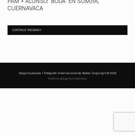
PAM + ALONSO: BODA EN SUMIYA,
CUERNAVACA
CONTINUE READING
Sergio Quezada | Fotógrafo Internacional de Bodas | Copyright © 2026
Portfolio design
by Colormelon