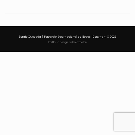
NAVIGATION
Sergio Quezada | Fotógrafo Internacional de Bodas | Copyright © 2026
Portfolio design
by Colormelon