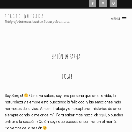
SERGIO QUEZADA
MENU
Skip
Fotógrafo Internacional de Bodas y Aventuras
to
content
SESIÓN DE PAREJA
¡HOLA!
Soy Sergio!
Como ya sabes, soy una persona que ama la vida, la
naturaleza y siempre está buscando la felicidad, y las emociones más
hermosas de la vida. Amo mi trabajo y amo capturar historias de amor,
siempre dando lo mejor de mí. Para saber más haz click
aquí
, o puedes
entrar a la sección «Quién soy» que puedes encontrar en el menú.
Hablemos de la sesión
.