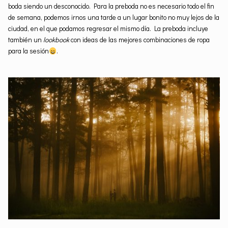
boda siendo un desconocido. Para la preboda no es necesario todo el fin
de semana, podemos irnos una tarde a un lugar bonito no muy lejos de la
ciudad, en el que podamos regresar el mismo día. La preboda incluye
también un
lookbook
con ideas de las mejores combinaciones de ropa
para la sesión
.